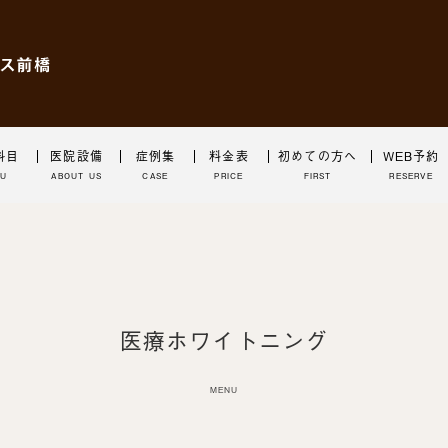
科目
医院設備
症例集
料金表
初めての方へ
WEB予約
NU
ABOUT US
CASE
PRICE
FIRST
RESERVE
医療ホワイトニング
MENU