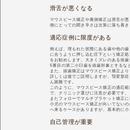
滑舌が悪くなる
マウスピース矯正や裏側矯正は滑舌が悪
側にとっての聞き辛さは次第に落ち着き
適応症例に限度がある
例えば、埋もれた状態にある歯や他の歯
に合うように押し込む圧下という矯正処
をお勧めします。大きくズレのある抜歯
5番目の第二小臼歯を抜歯対象とするな
また、抜歯矯正はマウスピース矯正より
詳しくは後でご説明しますが、顎変形症
ん困難です。
このように、マウスピース矯正の適応範
で、クリニック選びに注意が必要です。
またフォローでマルチブラケット矯正に
小児のマウスピース矯正が向いてないの
へ来るケースがありますが、基本的に小
自己管理が重要