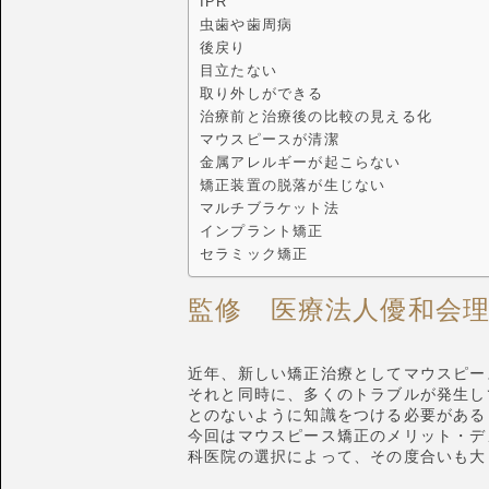
IPR
虫歯や歯周病
後戻り
目立たない
取り外しができる
治療前と治療後の比較の見える化
マウスピースが清潔
金属アレルギーが起こらない
矯正装置の脱落が生じない
マルチブラケット法
インプラント矯正
セラミック矯正
監修 医療法人優和会
近年、新しい矯正治療としてマウスピー
それと同時に、多くのトラブルが発生し
とのないように知識をつける必要がある
今回はマウスピース矯正のメリット・デ
科医院の選択によって、その度合いも大