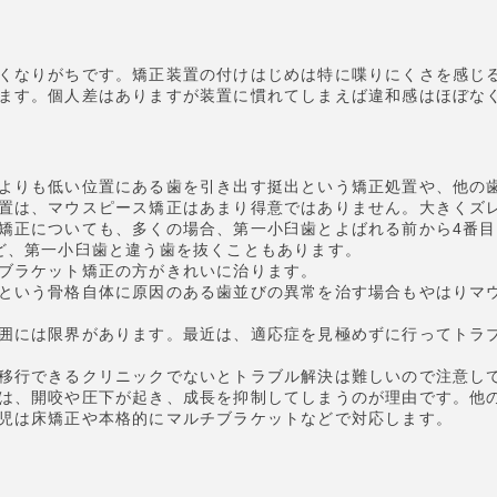
くなりがちです。矯正装置の付けはじめは特に喋りにくさを感じ
ます。個人差はありますが装置に慣れてしまえば違和感はほぼな
よりも低い位置にある歯を引き出す挺出という矯正処置や、他の
置は、マウスピース矯正はあまり得意ではありません。大きくズ
矯正についても、多くの場合、第一小臼歯とよばれる前から4番
ど、第一小臼歯と違う歯を抜くこともあります。
ブラケット矯正の方がきれいに治ります。
という骨格自体に原因のある歯並びの異常を治す場合もやはりマ
囲には限界があります。最近は、適応症を見極めずに行ってトラ
移行できるクリニックでないとトラブル解決は難しいので注意し
は、開咬や圧下が起き、成長を抑制してしまうのが理由です。他
児は床矯正や本格的にマルチブラケットなどで対応します。